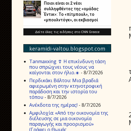
keramidi-valtou.blogspot.com
Tanmaxxing 👙 Η επικίνδυνη τάση
που σπρώχνει τους νέους να
καίγονται στον ήλιο.☀️
- 8/7/2026
Περδικάκι Βάλτου: Μια βραδιά
αφιερωμένη στην κτηνοτροφική
παράδοση και την ιστορία του
τόπου
- 8/7/2026
Aνέκδοτα της ημέρας!
- 8/7/2026
Αμφιλοχία: «Από την οικονομία της
διέλευσης σε μια οικονομία
παραγωγής και προορισμού»
(Γράφει ο Θωμάς