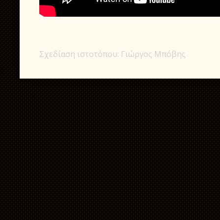
Σχεδίαση ιστοτόπου: Γιώργος Μπόβης