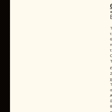
Τ
έ
2
χ
Τ
α
δ
ο