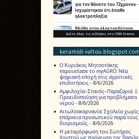
keramidi-valtou.blogspot.co
Ο Κυριάκος Μητσοτάκης
παρουσίασε το myAGRO: Νέα
ψηφιακή εποχή στις αγροτικές
επιδοτήσεις
- 8/6/2026
Αμφιλοχία–Στανός–Παραζαριά 💧
Προειδοποίηση για προβλήματα
νερού
- 8/6/2026
Αιτωλοακαρνανία: Σχολεία χωρίς
επάρκεια προσωπικού παρά τους
διορισμούς.
- 8/6/2026
Η μεταμόρφωση του Σωτήρος
Χριστού ως πρόγευση της βασιλε