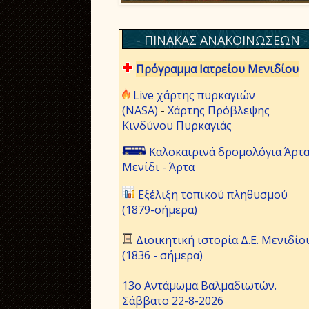
- ΠΙΝΑΚΑΣ ΑΝΑΚΟΙΝΩΣΕΩΝ -
Πρόγραμμα Ιατρείου Μενιδίου
Live χάρτης πυρκαγιών
(NASA)
-
Χάρτης Πρόβλεψης
Κινδύνου Πυρκαγιάς
Καλοκαιρινά δρομολόγια Άρτα
Μενίδι - Άρτα
Εξέλιξη τοπικού πληθυσμού
(1879-σήμερα)
Διοικητική ιστορία Δ.Ε. Μενιδίο
(1836 - σήμερα)
13ο Αντάμωμα Βαλμαδιωτών.
Σάββατο 22-8-2026