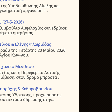
 της Υποδιεύθυνσης Δίωξης και
γκληματική οργάνωση –...
 (27-5-2026)
ό Συμβούλιο Αμφιλοχίας συνεδρίασε
Θέματα ημερήσιας...
ντίνου & Ελένης Φλωριάδας
ράδυ της Τετάρτης 20 Μαΐου 2026
Αγίου Kων-νου...
Σχολείο Μενιδίου
οχίας και η Περιφέρεια Δυτικής
ιάβαση, στον δρόμο μπροστά...
υσοράχης & Καθαροβουνίου
ρεσίας Ύδρευσης, προχώρησε σε
ου δικτύου ύδρευσης στην...
ι