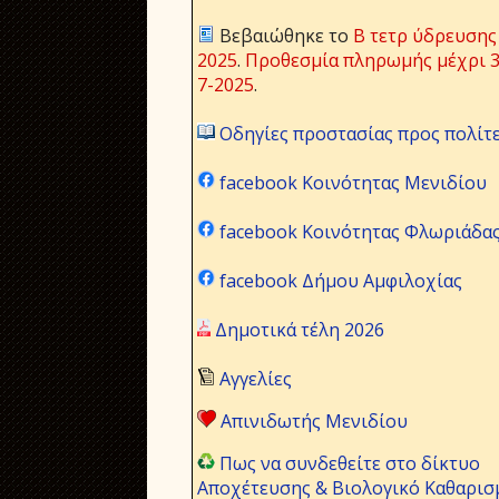
Βεβαιώθηκε το
Β τετρ ύδρευσης
2025
.
Προθεσμία πληρωμής μέχρι 3
7-2025
.
Οδηγίες προστασίας προς πολίτ
facebook Κοινότητας Μενιδίου
facebook Κοινότητας Φλωριάδα
facebook Δήμου Αμφιλοχίας
Δημοτικά τέλη 2026
Αγγελίες
Απινιδωτής Μενιδίου
Πως να συνδεθείτε στο δίκτυο
Αποχέτευσης & Βιολογικό Καθαρισ