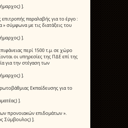
ήμαρχος) ].
επιτροπής παραλαβής για το έργο :
 » σύμφωνα με τις διατάξεις του
ήμαρχος) ].
πιφάνειας περί 1500 τ.μ. σε χώρο
ονται οι υπηρεσίες της ΠΔΕ επί της
ία για την στέγαση των
ήμαρχος) ].
ρωτοβάθμιας Εκπαίδευσης για το
ματέας) ].
ων προνοιακών επιδομάτων ».
ος Σύμβουλος) ].