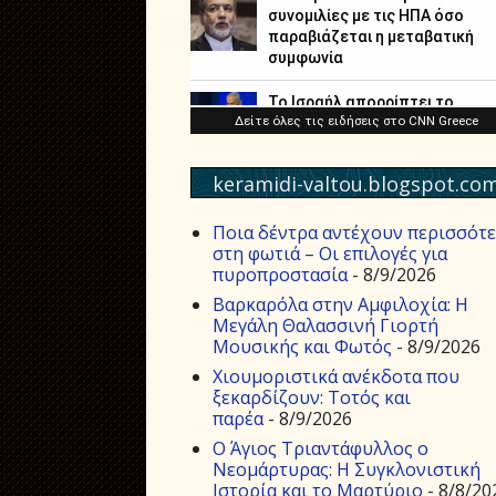
keramidi-valtou.blogspot.co
Ποια δέντρα αντέχουν περισσότ
στη φωτιά – Οι επιλογές για
πυροπροστασία
- 8/9/2026
Βαρκαρόλα στην Αμφιλοχία: Η
Μεγάλη Θαλασσινή Γιορτή
Μουσικής και Φωτός
- 8/9/2026
Χιουμοριστικά ανέκδοτα που
ξεκαρδίζουν: Τοτός και
παρέα
- 8/9/2026
Ο Άγιος Τριαντάφυλλος ο
Νεομάρτυρας: Η Συγκλονιστική
Ιστορία και το Μαρτύριο
- 8/8/20