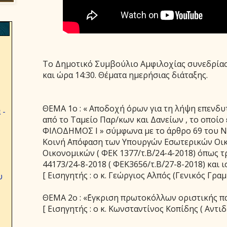
Το Δημοτικό Συμβούλιο Αμφιλοχίας συνεδρίασ
και ώρα 14:30. Θέματα ημερήσιας διάταξης.
ΘΕΜΑ 1ο : « Αποδοχή όρων για τη λήψη επενδ
 -
από το Ταμείο Παρ/κων και Δανείων , το οποίο
ΦΙΛΟΔΗΜΟΣ Ι » σύμφωνα με το άρθρο 69 του Ν.
Κοινή Απόφαση των Υπουργών Εσωτερικών Οικο
Οικονομικών ( ΦΕΚ 1377/τ.Β΄/24-4-2018) όπως τ
44173/24-8-2018 ( ΦΕΚ3656/τ.Β΄/27-8-2018) και ι
[ Εισηγητής : ο κ. Γεώργιος Αλπός (Γενικός Γραμμ
υ
ΘΕΜΑ 2ο : «΄Εγκριση πρωτοκόλλων οριστικής π
[ Εισηγητής : ο κ. Κωνσταντίνος Κοπίδης ( Αντιδ