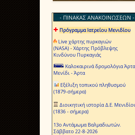
- ΠΙΝΑΚΑΣ ΑΝΑΚΟΙΝΩΣΕΩΝ -
Πρόγραμμα Ιατρείου Μενιδίου
Live χάρτης πυρκαγιών
(NASA)
-
Χάρτης Πρόβλεψης
Κινδύνου Πυρκαγιάς
Καλοκαιρινά δρομολόγια Άρτα
Μενίδι - Άρτα
Εξέλιξη τοπικού πληθυσμού
(1879-σήμερα)
Διοικητική ιστορία Δ.Ε. Μενιδίο
(1836 - σήμερα)
13ο Αντάμωμα Βαλμαδιωτών.
Σάββατο 22-8-2026