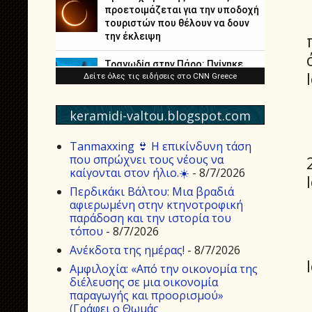
keramidi-valtou.blogspot.com
Tanmaxxing 👙 Η επικίνδυνη τάση
που σπρώχνει τους νέους να
καίγονται στον ήλιο.☀️
- 8/7/2026
Περδικάκι Βάλτου: Μια βραδιά
αφιερωμένη στην κτηνοτροφική
παράδοση και την ιστορία του
τόπου
- 8/7/2026
Aνέκδοτα της ημέρας!
- 8/7/2026
Αμφιλοχία: «Από την οικονομία της
διέλευσης σε μια οικονομία
παραγωγής και προορισμού»
(Γράφει ο Θωμάς