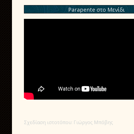
Parapente στο Μενίδι
Σχεδίαση ιστοτόπου: Γιώργος Μπόβης