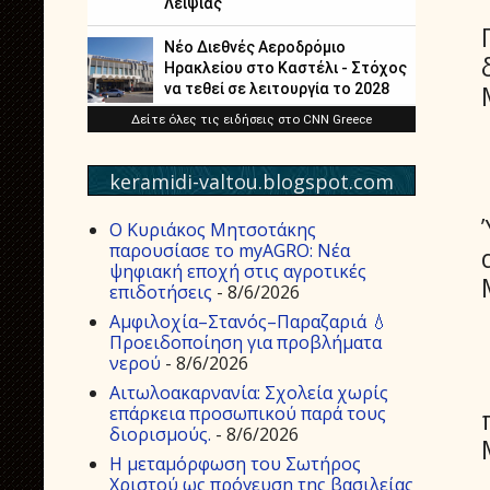
keramidi-valtou.blogspot.com
Ο Κυριάκος Μητσοτάκης
παρουσίασε το myAGRO: Νέα
ψηφιακή εποχή στις αγροτικές
επιδοτήσεις
- 8/6/2026
Αμφιλοχία–Στανός–Παραζαριά 💧
Προειδοποίηση για προβλήματα
νερού
- 8/6/2026
Αιτωλοακαρνανία: Σχολεία χωρίς
επάρκεια προσωπικού παρά τους
διορισμούς.
- 8/6/2026
Η μεταμόρφωση του Σωτήρος
Χριστού ως πρόγευση της βασιλείας