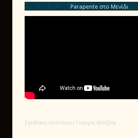
Parapente στο Μενίδι
Σχεδίαση ιστοτόπου: Γιώργος Μπόβης