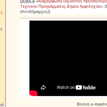
ΘΕΜΑ 4:
«
Αναμόρφωση ισχύοντος προϋπολογισ
Τεχνικού Προγράμματος Δήμου Αμφιλοχίας
».
[
(Αντιδήμαρχος)].
1-
ες
ς
Βίντεο: e-maistr
μό