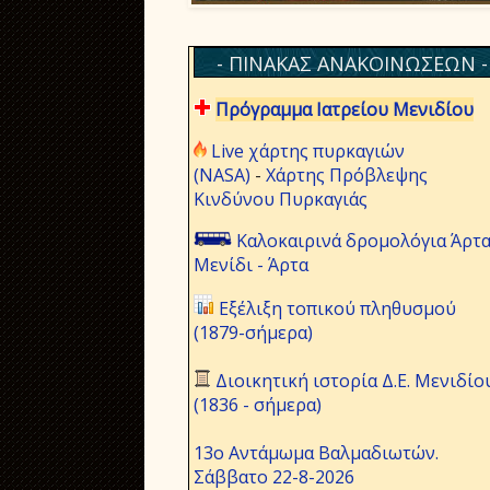
- ΠΙΝΑΚΑΣ ΑΝΑΚΟΙΝΩΣΕΩΝ -
Πρόγραμμα Ιατρείου Μενιδίου
Live χάρτης πυρκαγιών
(NASA)
-
Χάρτης Πρόβλεψης
Κινδύνου Πυρκαγιάς
Καλοκαιρινά δρομολόγια Άρτα
Μενίδι - Άρτα
Εξέλιξη τοπικού πληθυσμού
(1879-σήμερα)
Διοικητική ιστορία Δ.Ε. Μενιδίο
(1836 - σήμερα)
13ο Αντάμωμα Βαλμαδιωτών.
Σάββατο 22-8-2026