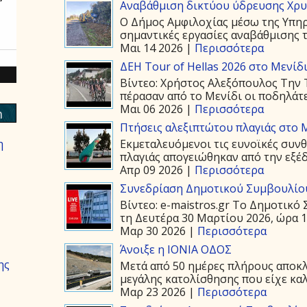
Αναβάθμιση δικτύου ύδρευσης Χρ
Ο Δήμος Αμφιλοχίας μέσω της Υπη
σημαντικές εργασίες αναβάθμισης τ
Μαι 14 2026 |
Περισσότερα
ΔΕΗ Tour of Hellas 2026 στο Μενίδ
Βίντεο: Χρήστος Αλεξόπουλος Την Τ
πέρασαν από το Μενίδι οι ποδηλάτε
Μαι 06 2026 |
Περισσότερα
m
Πτήσεις αλεξιπτώτου πλαγιάς στο Μ
Εκμεταλευόμενοι τις ευνοϊκές συνθ
η
πλαγιάς απογειώθηκαν από την εξέδ
Απρ 09 2026 |
Περισσότερα
Συνεδρίαση Δημοτικού Συμβουλίου
Βίντεο: e-maistros.gr Το Δημοτικ
τη Δευτέρα 30 Μαρτίου 2026, ώρα 19
Μαρ 30 2026 |
Περισσότερα
Άνοιξε η ΙΟΝΙΑ ΟΔΟΣ
ης
Μετά από 50 ημέρες πλήρους αποκλε
μεγάλης κατολίσθησης που είχε καλ
Μαρ 23 2026 |
Περισσότερα