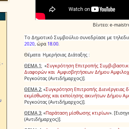
Βίντεο: e-maistr
Το Δημοτικό Συμβούλιο συνεδρίασε με τηλεδι
2020
,
ώρα
18.00
.
Θ
έματα Ημερήσιας Διάταξης :
 -
ΘΕΜΑ 1:
«
Συγκρότηση Επιτροπής Συμβιβαστικ
Διαφορών και Αμφισβητήσεων Δήμου Αμφιλοχ
Ρεγκούτας (Αντιδήμαρχος)].
ΘΕΜΑ 2:
«
Συγκρότηση Επιτροπής Διενέργειας 
εκμίσθωσης και εκποίησης ακινήτων Δήμου Αμ
υ
Ρεγκούτας (Αντιδήμαρχος)].
ΘΕΜΑ 3:
«
Παράταση μίσθωσης κτιρίων
».
[Εισηγ
(Αντιδήμαρχος)].