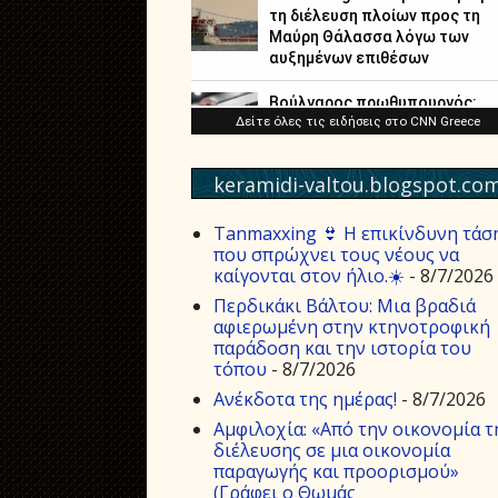
keramidi-valtou.blogspot.co
Tanmaxxing 👙 Η επικίνδυνη τάσ
που σπρώχνει τους νέους να
καίγονται στον ήλιο.☀️
- 8/7/2026
Περδικάκι Βάλτου: Μια βραδιά
αφιερωμένη στην κτηνοτροφική
παράδοση και την ιστορία του
τόπου
- 8/7/2026
Aνέκδοτα της ημέρας!
- 8/7/2026
Αμφιλοχία: «Από την οικονομία τ
διέλευσης σε μια οικονομία
παραγωγής και προορισμού»
(Γράφει ο Θωμάς