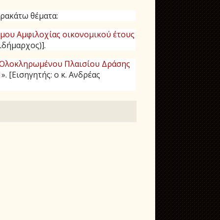
αρακάτω θέματα:
μου Αμφιλοχίας οικονομικού έτους
ιδήμαρχος)].
υ Ολοκληρωμένου Πλαισίου Δράσης
1
».
[Εισηγητής: ο κ. Ανδρέας