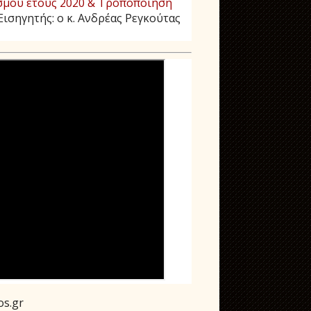
μού έτους 2020 & Τροποποίηση
Εισηγητής: ο κ. Ανδρέας Ρεγκούτας
os.gr