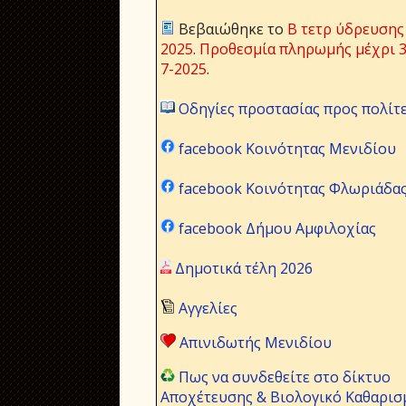
Βεβαιώθηκε το
Β τετρ ύδρευσης
2025
.
Προθεσμία πληρωμής μέχρι 3
7-2025
.
Οδηγίες προστασίας προς πολίτ
facebook Κοινότητας Μενιδίου
facebook Κοινότητας Φλωριάδα
facebook Δήμου Αμφιλοχίας
Δημοτικά τέλη 2026
Αγγελίες
Απινιδωτής Μενιδίου
Πως να συνδεθείτε στο δίκτυο
Αποχέτευσης & Βιολογικό Καθαρισ