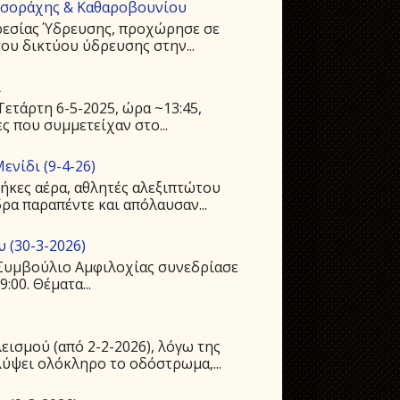
υσοράχης & Καθαροβουνίου
ρεσίας Ύδρευσης, προχώρησε σε
ου δικτύου ύδρευσης στην...
ι
ετάρτη 6-5-2025, ώρα ~13:45,
ς που συμμετείχαν στο...
ενίδι (9-4-26)
ήκες αέρα, αθλητές αλεξιπτώτου
ρα παραπέντε και απόλαυσαν...
 (30-3-2026)
ό Συμβούλιο Αμφιλοχίας συνεδρίασε
:00. Θέματα...
ισμού (από 2-2-2026), λόγω της
ύψει ολόκληρο το οδόστρωμα,...