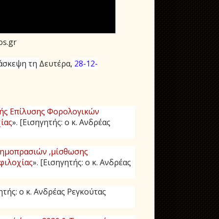
os.gr
άσκεψη τη
Δευτέρα,
28-12-
ής Επίλυσης Φορολογικών
ίας
».
[Εισηγητής: ο κ. Ανδρέας
δημοπρασιών ,μίσθωσης
φιλοχίας
».
[Εισηγητής: ο κ. Ανδρέας
ητής: ο κ. Ανδρέας Ρεγκούτας