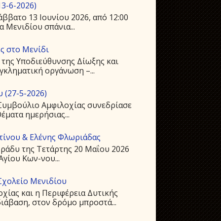
3-6-2026)
ββατο 13 Ιουνίου 2026, από 12:00
 Μενιδίου σπάνια...
ς στο Μενίδι
 της Υποδιεύθυνσης Δίωξης και
γκληματική οργάνωση –...
 (27-5-2026)
ό Συμβούλιο Αμφιλοχίας συνεδρίασε
Θέματα ημερήσιας...
ντίνου & Ελένης Φλωριάδας
ράδυ της Τετάρτης 20 Μαΐου 2026
Αγίου Kων-νου...
Σχολείο Μενιδίου
οχίας και η Περιφέρεια Δυτικής
ιάβαση, στον δρόμο μπροστά...