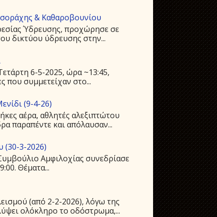
υσοράχης & Καθαροβουνίου
ρεσίας Ύδρευσης, προχώρησε σε
ου δικτύου ύδρευσης στην...
ι
ετάρτη 6-5-2025, ώρα ~13:45,
ς που συμμετείχαν στο...
ενίδι (9-4-26)
ήκες αέρα, αθλητές αλεξιπτώτου
ρα παραπέντε και απόλαυσαν...
 (30-3-2026)
ό Συμβούλιο Αμφιλοχίας συνεδρίασε
:00. Θέματα...
ισμού (από 2-2-2026), λόγω της
ύψει ολόκληρο το οδόστρωμα,...