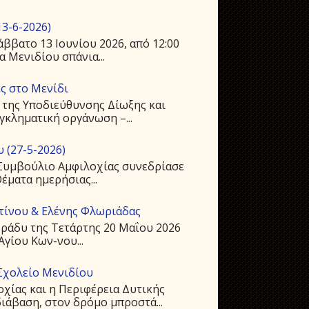
3-6-2026)
ββατο 13 Ιουνίου 2026, από 12:00
 Μενιδίου σπάνια...
ς στο Μενίδι
 της Υποδιεύθυνσης Δίωξης και
γκληματική οργάνωση –...
 (27-5-2026)
ό Συμβούλιο Αμφιλοχίας συνεδρίασε
Θέματα ημερήσιας...
ντίνου & Ελένης Φλωριάδας
ράδυ της Τετάρτης 20 Μαΐου 2026
Αγίου Kων-νου...
Σχολείο Μενιδίου
οχίας και η Περιφέρεια Δυτικής
ιάβαση, στον δρόμο μπροστά...