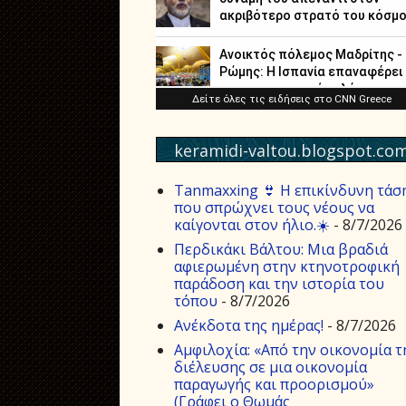
keramidi-valtou.blogspot.co
Tanmaxxing 👙 Η επικίνδυνη τάσ
που σπρώχνει τους νέους να
καίγονται στον ήλιο.☀️
- 8/7/2026
Περδικάκι Βάλτου: Μια βραδιά
αφιερωμένη στην κτηνοτροφική
παράδοση και την ιστορία του
τόπου
- 8/7/2026
Aνέκδοτα της ημέρας!
- 8/7/2026
Αμφιλοχία: «Από την οικονομία τ
διέλευσης σε μια οικονομία
παραγωγής και προορισμού»
(Γράφει ο Θωμάς