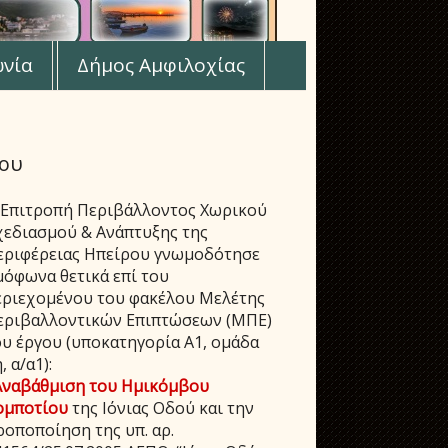
ωνία
Δήμος Αμφιλοχίας
ίου
 Επιτροπή Περιβάλλοντος Χωρικού
χεδιασμού & Ανάπτυξης της
εριφέρειας Ηπείρου γνωμοδότησε
μόφωνα θετικά επί του
εριεχομένου του φακέλου Μελέτης
εριβαλλοντικών Επιπτώσεων (ΜΠΕ)
ου έργου (υποκατηγορία Α1, ομάδα
, α/α1):
Αναβάθμιση του Ημικόμβου
ομποτίου
της Ιόνιας Οδού και την
ροποποίηση της υπ. αρ.