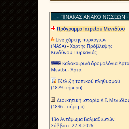
- ΠΙΝΑΚΑΣ ΑΝΑΚΟΙΝΩΣΕΩΝ -
Πρόγραμμα Ιατρείου Μενιδίου
Live χάρτης πυρκαγιών
(NASA)
-
Χάρτης Πρόβλεψης
Κινδύνου Πυρκαγιάς
Καλοκαιρινά δρομολόγια Άρτα
Μενίδι - Άρτα
Εξέλιξη τοπικού πληθυσμού
(1879-σήμερα)
Διοικητική ιστορία Δ.Ε. Μενιδίο
(1836 - σήμερα)
13ο Αντάμωμα Βαλμαδιωτών.
Σάββατο 22-8-2026