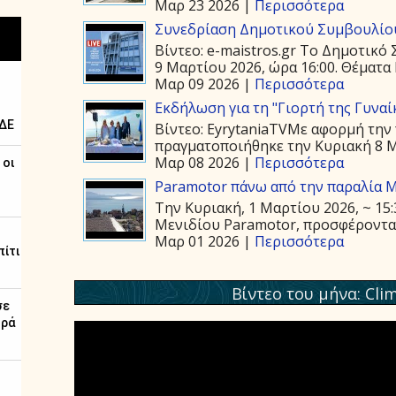
Μαρ 23 2026 |
Περισσότερα
Συνεδρίαση Δημοτικού Συμβουλίου
Βίντεο: e-maistros.gr Το Δημοτικό
9 Μαρτίου 2026, ώρα 16:00. Θέματα 
Μαρ 09 2026 |
Περισσότερα
Εκδήλωση για τη "Γιορτή της Γυναί
Βίντεο: EyrytaniaTVΜε αφορμή την 
πραγματοποιήθηκε την Κυριακή 8 Μα
Μαρ 08 2026 |
Περισσότερα
Paramotor πάνω από την παραλία 
Την Κυριακή, 1 Μαρτίου 2026, ~ 15
Μενιδίου Paramotor, προσφέροντας 
Μαρ 01 2026 |
Περισσότερα
Βίντεο του μήνα: Cli