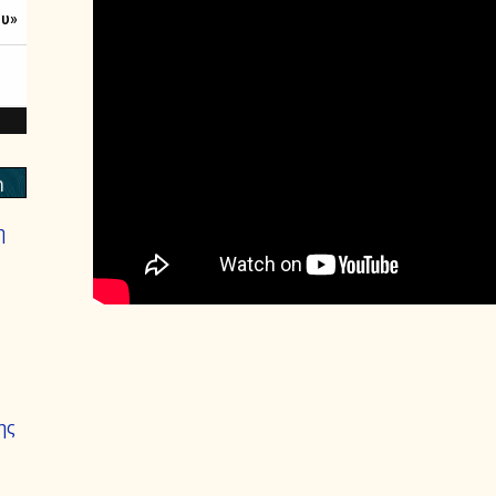
m
η
ης