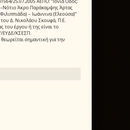
1564/25.07.2005 ΑΕΠΟ: “Ιόνια Οδός:
)–Νότιο Άκρο Παράκαμψης Άρτας
Φιλιππιάδα) – Ιωάννινα (Ελεούσα)”
 του Δ. Νικολάου Σκουφά, Π.Ε.
 του έργου ή της είναι το
Υ/ΕΥΔΕ/ΚΣΕΣΠ.
 θεωρείται σημαντική για την