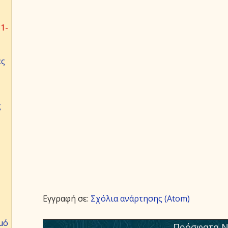
1-
ες
ς
Εγγραφή σε:
Σχόλια ανάρτησης (Atom)
μό
Πρόσφατα Ν