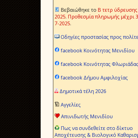
Βεβαιώθηκε το
Β τετρ ύδρευσης
2025
.
Προθεσμία πληρωμής μέχρι 3
7-2025
.
Οδηγίες προστασίας προς πολίτ
facebook Κοινότητας Μενιδίου
facebook Κοινότητας Φλωριάδα
facebook Δήμου Αμφιλοχίας
Δημοτικά τέλη 2026
Αγγελίες
Απινιδωτής Μενιδίου
Πως να συνδεθείτε στο δίκτυο
Αποχέτευσης & Βιολογικό Καθαρισ