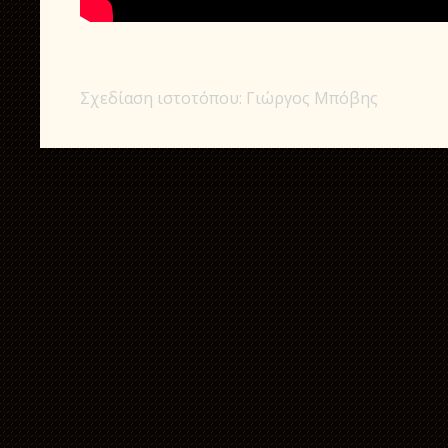
Σχεδίαση ιστοτόπου: Γιώργος Μπόβης