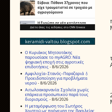
keramidi-valtou.blogspot.com
Ο Κυριάκος Μητσοτάκης
παρουσίασε το myAGRO: Νέα
ψηφιακή εποχή στις αγροτικές
επιδοτήσεις
- 8/6/2026
Αμφιλοχία–Στανός–Παραζαριά 💧
Προειδοποίηση για προβλήματα
νερού
- 8/6/2026
Αιτωλοακαρνανία: Σχολεία χωρίς
επάρκεια προσωπικού παρά τους
διορισμούς.
- 8/6/2026
Η μεταμόρφωση του Σωτήρος
Χριστού ως πρόγευση της βασιλείας