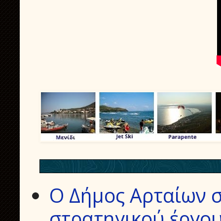
Ο Δήμος Αρταίων σ
στρατηγικού έργου