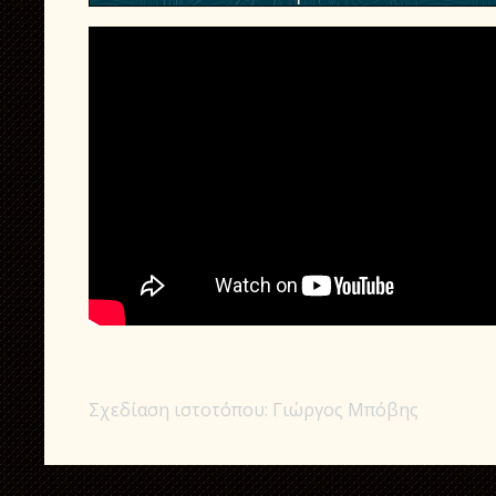
Σχεδίαση ιστοτόπου: Γιώργος Μπόβης