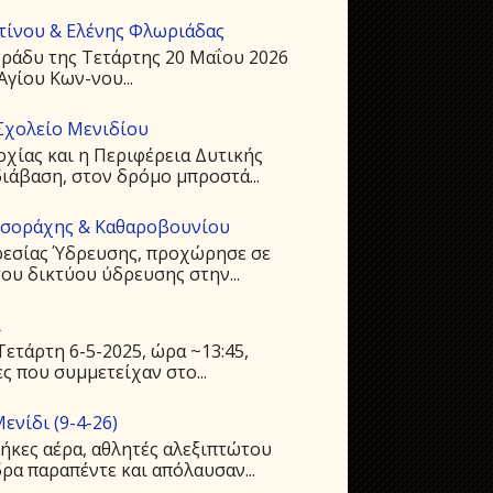
ντίνου & Ελένης Φλωριάδας
ράδυ της Τετάρτης 20 Μαΐου 2026
Αγίου Kων-νου...
Σχολείο Μενιδίου
οχίας και η Περιφέρεια Δυτικής
ιάβαση, στον δρόμο μπροστά...
υσοράχης & Καθαροβουνίου
ρεσίας Ύδρευσης, προχώρησε σε
ου δικτύου ύδρευσης στην...
ι
ετάρτη 6-5-2025, ώρα ~13:45,
ς που συμμετείχαν στο...
ενίδι (9-4-26)
ήκες αέρα, αθλητές αλεξιπτώτου
ρα παραπέντε και απόλαυσαν...