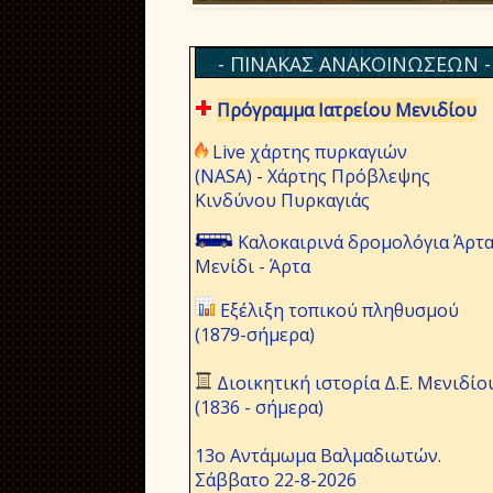
- ΠΙΝΑΚΑΣ ΑΝΑΚΟΙΝΩΣΕΩΝ -
Πρόγραμμα Ιατρείου Μενιδίου
Live χάρτης πυρκαγιών
(NASA)
-
Χάρτης Πρόβλεψης
Κινδύνου Πυρκαγιάς
Καλοκαιρινά δρομολόγια Άρτα
Μενίδι - Άρτα
Εξέλιξη τοπικού πληθυσμού
(1879-σήμερα)
Διοικητική ιστορία Δ.Ε. Μενιδίο
(1836 - σήμερα)
13ο Αντάμωμα Βαλμαδιωτών.
Σάββατο 22-8-2026