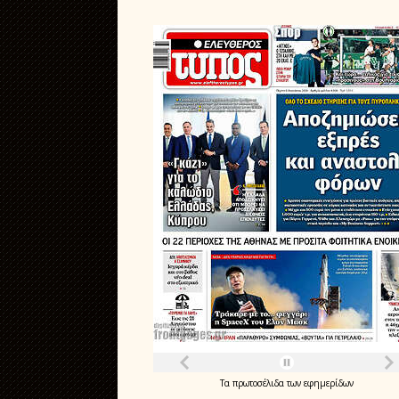
Τα
πρωτοσέλιδα
των
εφημερίδων