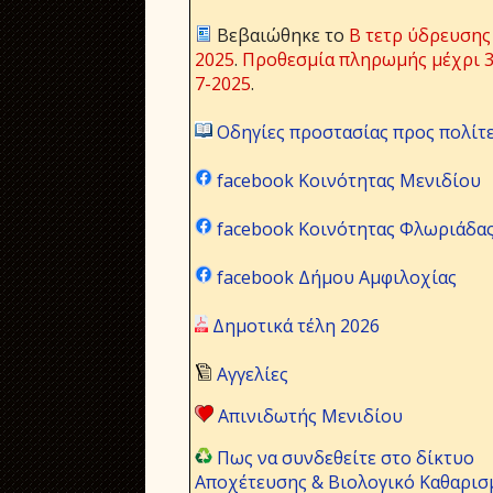
Βεβαιώθηκε το
Β τετρ ύδρευσης
2025
.
Προθεσμία πληρωμής μέχρι 3
7-2025
.
Οδηγίες προστασίας προς πολίτ
facebook Κοινότητας Μενιδίου
facebook Κοινότητας Φλωριάδα
facebook Δήμου Αμφιλοχίας
Δημοτικά τέλη 2026
Αγγελίες
Απινιδωτής Μενιδίου
Πως να συνδεθείτε στο δίκτυο
Αποχέτευσης & Βιολογικό Καθαρισ