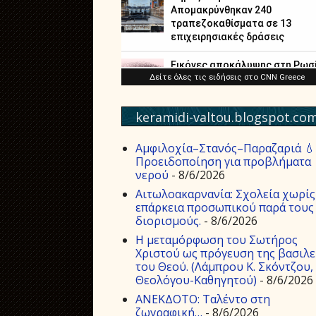
keramidi-valtou.blogspot.co
Αμφιλοχία–Στανός–Παραζαριά 💧
Προειδοποίηση για προβλήματα
νερού
- 8/6/2026
Αιτωλοακαρνανία: Σχολεία χωρίς
επάρκεια προσωπικού παρά τους
διορισμούς.
- 8/6/2026
Η μεταμόρφωση του Σωτήρος
Χριστού ως πρόγευση της βασιλε
του Θεού. (Λάμπρου Κ. Σκόντζου,
Θεολόγου-Καθηγητού)
- 8/6/2026
ΑΝΕΚΔΟΤΟ: Ταλέντο στη
ζωγραφική…
- 8/6/2026