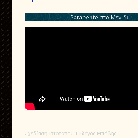
Parapente στο Μενίδι
Σχεδίαση ιστοτόπου: Γιώργος Μπόβης