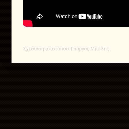
Σχεδίαση ιστοτόπου: Γιώργος Μπόβης