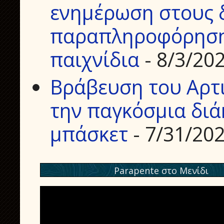
ενημέρωση στους δ
παραπληροφόρηση 
παιχνίδια
- 8/3/20
Βράβευση του Αρτ
την παγκόσμια διά
μπάσκετ
- 7/31/20
Parapente στο Μενίδι