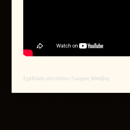
Σχεδίαση ιστοτόπου: Γιώργος Μπόβης