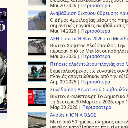
Μαι 20 2026 |
Περισσότερα
Αναβάθμιση δικτύου ύδρευσης Χρ
Ο Δήμος Αμφιλοχίας μέσω της Υπη
σημαντικές εργασίες αναβάθμισης τ
Μαι 14 2026 |
Περισσότερα
ΔΕΗ Tour of Hellas 2026 στο Μενίδ
Βίντεο: Χρήστος Αλεξόπουλος Την Τ
πέρασαν από το Μενίδι οι ποδηλάτε
Μαι 06 2026 |
Περισσότερα
Πτήσεις αλεξιπτώτου πλαγιάς στο Μ
Εκμεταλευόμενοι τις ευνοϊκές συνθ
πλαγιάς απογειώθηκαν από την εξέδ
Απρ 09 2026 |
Περισσότερα
Συνεδρίαση Δημοτικού Συμβουλίου
Βίντεο: e-maistros.gr Το Δημοτικ
τη Δευτέρα 30 Μαρτίου 2026, ώρα 19
Μαρ 30 2026 |
Περισσότερα
Άνοιξε η ΙΟΝΙΑ ΟΔΟΣ
Μετά από 50 ημέρες πλήρους αποκλε
μεγάλης κατολίσθησης που είχε καλ