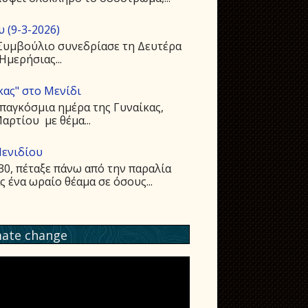
 (9-3-2026)
 Συμβούλιο συνεδρίασε τη Δευτέρα
Ημερήσιας...
κας" στο Μενίδι
παγκόσμια ημέρα της Γυναίκας,
ρτίου με θέμα...
Μενιδίου
:30, πέταξε πάνω από την παραλία
ένα ωραίο θέαμα σε όσους...
mate change