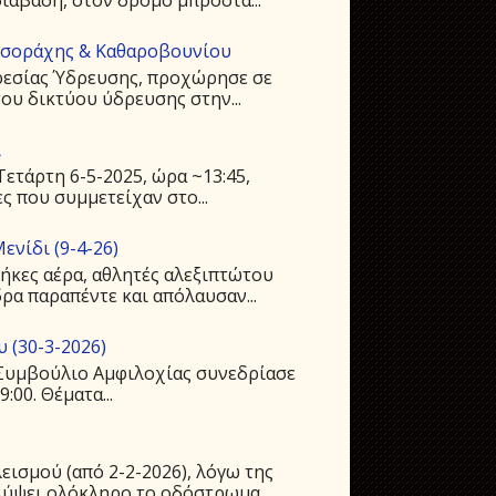
υσοράχης & Καθαροβουνίου
ρεσίας Ύδρευσης, προχώρησε σε
ου δικτύου ύδρευσης στην...
ι
ετάρτη 6-5-2025, ώρα ~13:45,
ς που συμμετείχαν στο...
ενίδι (9-4-26)
ήκες αέρα, αθλητές αλεξιπτώτου
ρα παραπέντε και απόλαυσαν...
 (30-3-2026)
ό Συμβούλιο Αμφιλοχίας συνεδρίασε
:00. Θέματα...
ισμού (από 2-2-2026), λόγω της
ύψει ολόκληρο το οδόστρωμα,...