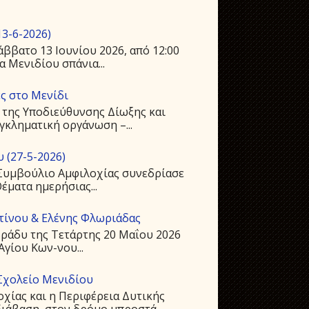
3-6-2026)
ββατο 13 Ιουνίου 2026, από 12:00
 Μενιδίου σπάνια...
ς στο Μενίδι
 της Υποδιεύθυνσης Δίωξης και
γκληματική οργάνωση –...
 (27-5-2026)
ό Συμβούλιο Αμφιλοχίας συνεδρίασε
Θέματα ημερήσιας...
ντίνου & Ελένης Φλωριάδας
ράδυ της Τετάρτης 20 Μαΐου 2026
Αγίου Kων-νου...
Σχολείο Μενιδίου
οχίας και η Περιφέρεια Δυτικής
ιάβαση, στον δρόμο μπροστά...