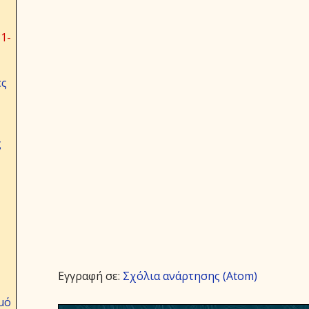
1-
ες
ς
Εγγραφή σε:
Σχόλια ανάρτησης (Atom)
μό