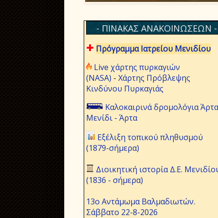
- ΠΙΝΑΚΑΣ ΑΝΑΚΟΙΝΩΣΕΩΝ -
Πρόγραμμα Ιατρείου Μενιδίου
Live χάρτης πυρκαγιών
(NASA)
-
Χάρτης Πρόβλεψης
Κινδύνου Πυρκαγιάς
Καλοκαιρινά δρομολόγια Άρτα
Μενίδι - Άρτα
Εξέλιξη τοπικού πληθυσμού
(1879-σήμερα)
Διοικητική ιστορία Δ.Ε. Μενιδίο
(1836 - σήμερα)
13ο Αντάμωμα Βαλμαδιωτών.
Σάββατο 22-8-2026