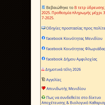
Βεβαιώθηκε το
Β τετρ ύδρευσης
2025
.
Προθεσμία πληρωμής μέχρι 3
7-2025
.
Οδηγίες προστασίας προς πολίτ
facebook Κοινότητας Μενιδίου
facebook Κοινότητας Φλωριάδα
facebook Δήμου Αμφιλοχίας
Δημοτικά τέλη 2026
Αγγελίες
Απινιδωτής Μενιδίου
Πως να συνδεθείτε στο δίκτυο
Αποχέτευσης & Βιολογικό Καθαρισ