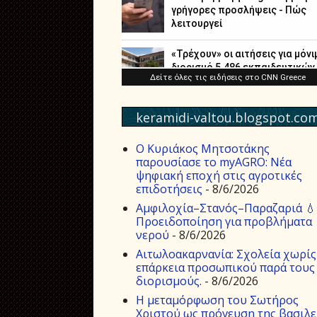
keramidi-valtou.blogspot.co
Ο Κυριάκος Μητσοτάκης
παρουσίασε το myAGRO: Νέα
ψηφιακή εποχή στις αγροτικές
επιδοτήσεις
- 8/6/2026
Αμφιλοχία–Στανός–Παραζαριά 💧
Προειδοποίηση για προβλήματα
νερού
- 8/6/2026
Αιτωλοακαρνανία: Σχολεία χωρίς
επάρκεια προσωπικού παρά τους
διορισμούς.
- 8/6/2026
Η μεταμόρφωση του Σωτήρος
Χριστού ως πρόγευση της βασιλε