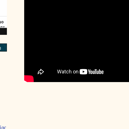
m
ίας