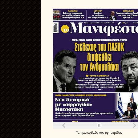
Τα
πρωτοσέλιδα
των
εφημερίδων