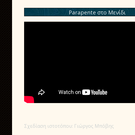
Parapente στο Μενίδι
Σχεδίαση ιστοτόπου: Γιώργος Μπόβης