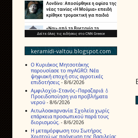
keramidi-valtou.blogspot.com
Ο Κυριάκος Μητσοτάκης
παρουσίασε το myAGRO: Νέα
ψηφιακή εποχή στις αγροτικές
επιδοτήσεις
- 8/6/2026
Αμφιλοχία–Στανός–Παραζαριά 💧
Προειδοποίηση για προβλήματα
νερού
- 8/6/2026
Αιτωλοακαρνανία: Σχολεία χωρίς
επάρκεια προσωπικού παρά τους
διορισμούς.
- 8/6/2026
Η μεταμόρφωση του Σωτήρος
Χριστού ως πρόγευση της βασιλείας