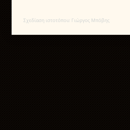
Σχεδίαση ιστοτόπου: Γιώργος Μπόβης