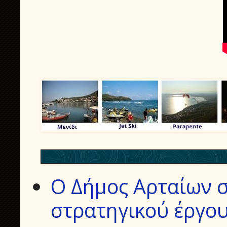
Ο Δήμος Αρταίων σ
στρατηγικού έργου