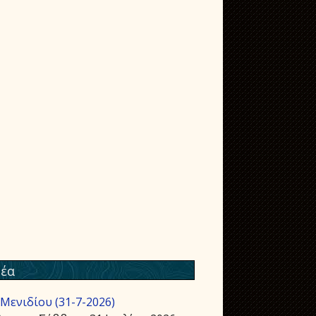
έα
Μενιδίου (31-7-2026)