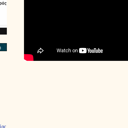
m
ίας