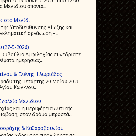
ββατο 13 Ιουνίου 2026, από 12:00
 Μενιδίου σπάνια...
ς στο Μενίδι
 της Υποδιεύθυνσης Δίωξης και
γκληματική οργάνωση –...
 (27-5-2026)
ό Συμβούλιο Αμφιλοχίας συνεδρίασε
Θέματα ημερήσιας...
ντίνου & Ελένης Φλωριάδας
ράδυ της Τετάρτης 20 Μαΐου 2026
Αγίου Kων-νου...
Σχολείο Μενιδίου
οχίας και η Περιφέρεια Δυτικής
ιάβαση, στον δρόμο μπροστά...
υσοράχης & Καθαροβουνίου
ρεσίας Ύδρευσης, προχώρησε σε