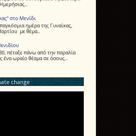
Ημερήσιας...
κας" στο Μενίδι
παγκόσμια ημέρα της Γυναίκας,
ρτίου με θέμα...
Μενιδίου
:30, πέταξε πάνω από την παραλία
ένα ωραίο θέαμα σε όσους...
mate change