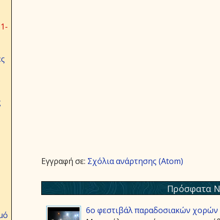
1-
ες
ς
Εγγραφή σε:
Σχόλια ανάρτησης (Atom)
Πρόσφατα Ν
6ο φεστιβάλ παραδοσιακών χορών 
μό