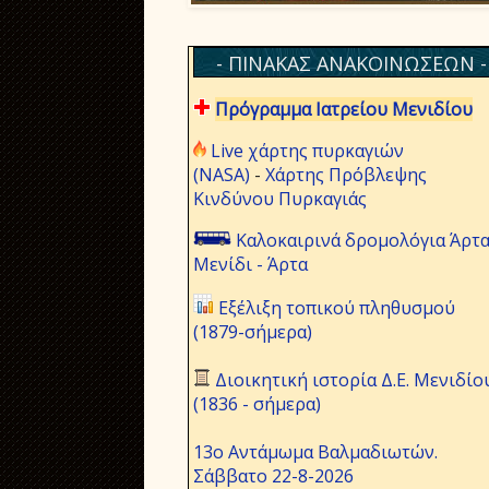
- ΠΙΝΑΚΑΣ ΑΝΑΚΟΙΝΩΣΕΩΝ -
Πρόγραμμα Ιατρείου Μενιδίου
Live χάρτης πυρκαγιών
(NASA)
-
Χάρτης Πρόβλεψης
Κινδύνου Πυρκαγιάς
Καλοκαιρινά δρομολόγια Άρτα
Μενίδι - Άρτα
Εξέλιξη τοπικού πληθυσμού
(1879-σήμερα)
Διοικητική ιστορία Δ.Ε. Μενιδίο
(1836 - σήμερα)
13ο Αντάμωμα Βαλμαδιωτών.
Σάββατο 22-8-2026