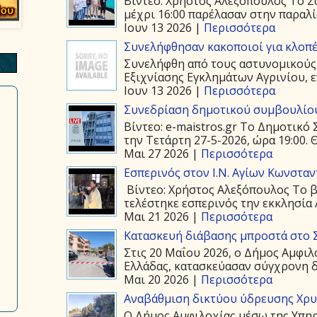
Βίντεο: Χρήστος Αλεξόπουλος Το Σά
μέχρι 16:00 παρέλασαν στην παραλία
Ιουν 13 2026 |
Περισσότερα
Συνελήφθησαν κακοποιοί για κλοπέ
Συνελήφθη από τους αστυνομικούς
Εξιχνίασης Εγκλημάτων Αγρινίου, ε
Ιουν 13 2026 |
Περισσότερα
Συνεδρίαση δημοτικού συμβουλίου
Βίντεο: e-maistros.gr Το Δημοτικ
την Τετάρτη 27-5-2026, ώρα 19:00. 
Μαι 27 2026 |
Περισσότερα
Εσπερινός στον Ι.Ν. Αγίων Κωνστα
Βίντεο: Χρήστος Αλεξόπουλος Το β
τελέστηκε εσπερινός την εκκλησία 
Μαι 21 2026 |
Περισσότερα
Κατασκευή διάβασης μπροστά στο 
Στις 20 Μαΐου 2026, ο Δήμος Αμφιλ
Ελλάδας, κατασκεύασαν σύγχρονη δ
Μαι 20 2026 |
Περισσότερα
Αναβάθμιση δικτύου ύδρευσης Χρ
Ο Δήμος Αμφιλοχίας μέσω της Υπη