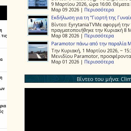
9 Μαρτίου 2026, ώρα 16:00. Θέματα 
Μαρ 09 2026 |
Περισσότερα
Εκδήλωση για τη "Γιορτή της Γυναί
Βίντεο: EyrytaniaTVΜε αφορμή την 
πραγματοποιήθηκε την Κυριακή 8 Μα
Μαρ 08 2026 |
Περισσότερα
Paramotor πάνω από την παραλία 
Την Κυριακή, 1 Μαρτίου 2026, ~ 15
Μενιδίου Paramotor, προσφέροντας 
Μαρ 01 2026 |
Περισσότερα
Βίντεο του μήνα: Cli