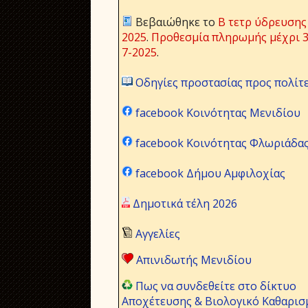
Βεβαιώθηκε το
Β τετρ ύδρευσης
2025
.
Προθεσμία πληρωμής μέχρι 3
7-2025
.
Οδηγίες προστασίας προς πολίτ
facebook Κοινότητας Μενιδίου
facebook Κοινότητας Φλωριάδα
facebook Δήμου Αμφιλοχίας
Δημοτικά τέλη 2026
Αγγελίες
Απινιδωτής Μενιδίου
Πως να συνδεθείτε στο δίκτυο
Αποχέτευσης & Βιολογικό Καθαρισ