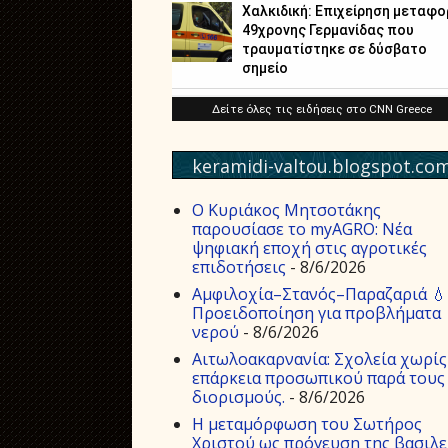
keramidi-valtou.blogspot.co
Ο Κυριάκος Μητσοτάκης
παρουσίασε το myAGRO: Νέα
ψηφιακή εποχή στις αγροτικές
επιδοτήσεις
- 8/6/2026
Αμφιλοχία–Στανός–Παραζαριά 💧
Προειδοποίηση για προβλήματα
νερού
- 8/6/2026
Αιτωλοακαρνανία: Σχολεία χωρίς
επάρκεια προσωπικού παρά τους
διορισμούς.
- 8/6/2026
Η μεταμόρφωση του Σωτήρος
Χριστού ως πρόγευση της βασιλε