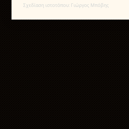
Σχεδίαση ιστοτόπου: Γιώργος Μπόβης