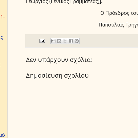
Γεώργιος (Γενικός Γραμματέας)].
Ο Πρόεδρος του
1-
Παπούλιας Γρηγ
ες
Δεν υπάρχουν σχόλια:
ς
Δημοσίευση σχολίου
μό