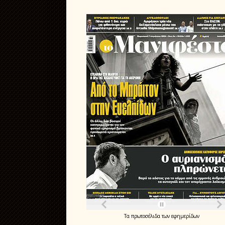
Τα
πρωτοσέλιδα
των
εφημερίδων