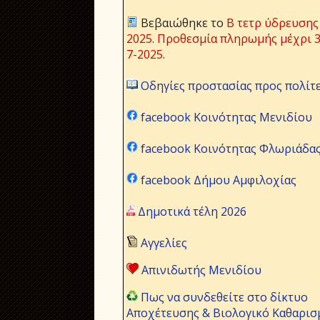
Βεβαιώθηκε το
Β τετρ ύδρευσης
2025
.
Προθεσμία πληρωμής μέχρι 3
7-2025
.
Οδηγίες προστασίας προς πολίτ
facebook Κοινότητας Μενιδίου
facebook Κοινότητας Φλωριάδα
facebook Δήμου Αμφιλοχίας
Δημοτικά τέλη 2026
Αγγελίες
Απινιδωτής Μενιδίου
Πως να συνδεθείτε στο δίκτυο
Αποχέτευσης & Βιολογικό Καθαρισ