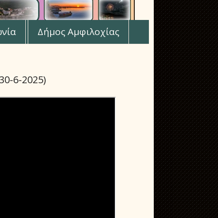
ωνία
Δήμος Αμφιλοχίας
0-6-2025)