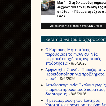
keramidi-valtou.blogspot.co
Ο Κυριάκος Μητσοτάκης
παρουσίασε το myAGRO: Νέα
ψηφιακή εποχή στις αγροτικές
επιδοτήσεις
- 8/6/2026
Αμφιλοχία–Στανός–Παραζαριά 💧
Προειδοποίηση για προβλήματα
νερού
- 8/6/2026
Αιτωλοακαρνανία: Σχολεία χωρίς
επάρκεια προσωπικού παρά τους
διορισμούς.
- 8/6/2026
Η μεταμόρφωση του Σωτήρος
Χριστού ως πρόγευση της βασιλε