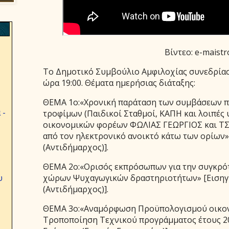
Βίντεο: e-maistr
Το Δημοτικό Συμβούλιο Αμφιλοχίας συνεδρίασε
ώρα 19:00. Θέματα ημερήσιας διάταξης:
ΘΕΜΑ 1ο:«Χρονική παράταση των συμβάσεων π
 -
τροφίμων (Παιδικοί Σταθμοί, ΚΑΠΗ και λοιπές
οικονομικών φορέων ΦΩΛΙΑΣ ΓΕΩΡΓΙΟΣ και 
από τον ηλεκτρονικό ανοικτό κάτω των ορίων»
(Αντιδήμαρχος)].
ΘΕΜΑ 2ο:«Ορισός εκπρόσωπων για την συγκρ
χώρων Ψυχαγωγικών δραστηριοτήτων» [Εισηγη
υ
(Αντιδήμαρχος)].
ΘΕΜΑ 3ο:«Αναμόρφωση Προϋπολογισμού οικονο
Τροποποίηση Τεχνικού προγράμματος έτους 202