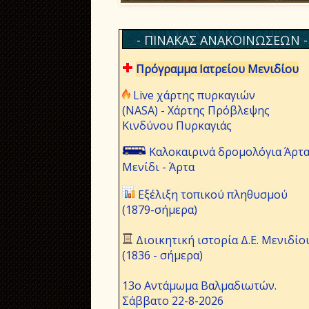
- ΠΙΝΑΚΑΣ ΑΝΑΚΟΙΝΩΣΕΩΝ -
Πρόγραμμα Ιατρείου Μενιδίου
Live χάρτης πυρκαγιών
(NASA)
-
Χάρτης Πρόβλεψης
Κινδύνου Πυρκαγιάς
Καλοκαιρινά δρομολόγια Άρτα
Μενίδι - Άρτα
Εξέλιξη τοπικού πληθυσμού
(1879-σήμερα)
Διοικητική ιστορία Δ.Ε. Μενιδίο
(1836 - σήμερα)
13ο Αντάμωμα Βαλμαδιωτών.
Σάββατο 22-8-2026