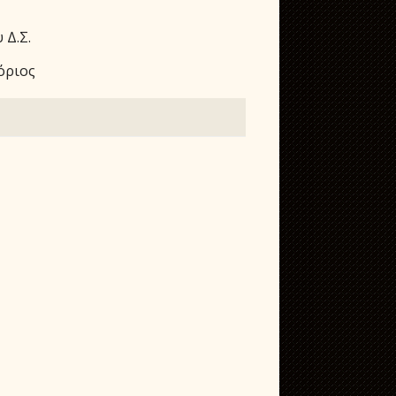
 Δ.Σ.
όριος