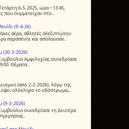
ι
ετάρτη 6-5-2025, ώρα ~13:45,
ς που συμμετείχαν στο...
ενίδι (9-4-26)
ήκες αέρα, αθλητές αλεξιπτώτου
ρα παραπέντε και απόλαυσαν...
 (30-3-2026)
ό Συμβούλιο Αμφιλοχίας συνεδρίασε
:00. Θέματα...
ισμού (από 2-2-2026), λόγω της
ύψει ολόκληρο το οδόστρωμα,...
 (9-3-2026)
 Συμβούλιο συνεδρίασε τη Δευτέρα
Ημερήσιας...
κας" στο Μενίδι