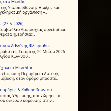
ς στο Μενίδι
 της Υποδιεύθυνσης Δίωξης και
γκληματική οργάνωση –...
 (27-5-2026)
ό Συμβούλιο Αμφιλοχίας συνεδρίασε
Θέματα ημερήσιας...
ντίνου & Ελένης Φλωριάδας
ράδυ της Τετάρτης 20 Μαΐου 2026
Αγίου Kων-νου...
Σχολείο Μενιδίου
οχίας και η Περιφέρεια Δυτικής
ιάβαση, στον δρόμο μπροστά...
υσοράχης & Καθαροβουνίου
ρεσίας Ύδρευσης, προχώρησε σε
ου δικτύου ύδρευσης στην...