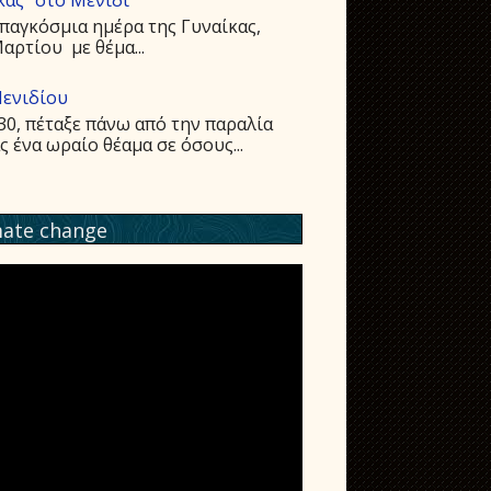
παγκόσμια ημέρα της Γυναίκας,
ρτίου με θέμα...
Μενιδίου
:30, πέταξε πάνω από την παραλία
ένα ωραίο θέαμα σε όσους...
mate change