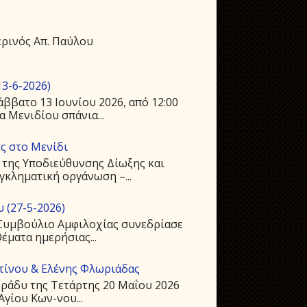
ρινός Απ. Παύλου
3-6-2026)
ββατο 13 Ιουνίου 2026, από 12:00
 Μενιδίου σπάνια...
ς στο Μενίδι
 της Υποδιεύθυνσης Δίωξης και
γκληματική οργάνωση –...
 (27-5-2026)
ό Συμβούλιο Αμφιλοχίας συνεδρίασε
Θέματα ημερήσιας...
ντίνου & Ελένης Φλωριάδας
ράδυ της Τετάρτης 20 Μαΐου 2026
Αγίου Kων-νου...