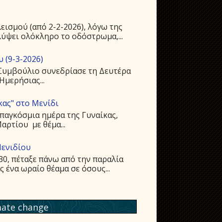
ισμού (από 2-2-2026), λόγω της
ύψει ολόκληρο το οδόστρωμα,...
 (9-3-2026)
 Συμβούλιο συνεδρίασε τη Δευτέρα
Ημερήσιας...
κας" στο Μενίδι
παγκόσμια ημέρα της Γυναίκας,
ρτίου με θέμα...
Μενιδίου
:30, πέταξε πάνω από την παραλία
ένα ωραίο θέαμα σε όσους...
mate change