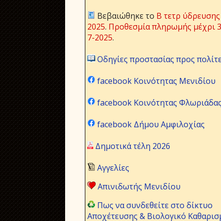
Βεβαιώθηκε το
Β τετρ ύδρευσης
2025
.
Προθεσμία πληρωμής μέχρι 3
7-2025
.
Οδηγίες προστασίας προς πολίτ
facebook Κοινότητας Μενιδίου
facebook Κοινότητας Φλωριάδα
facebook Δήμου Αμφιλοχίας
Δημοτικά τέλη 2026
Αγγελίες
Απινιδωτής Μενιδίου
Πως να συνδεθείτε στο δίκτυο
Αποχέτευσης & Βιολογικό Καθαρισ