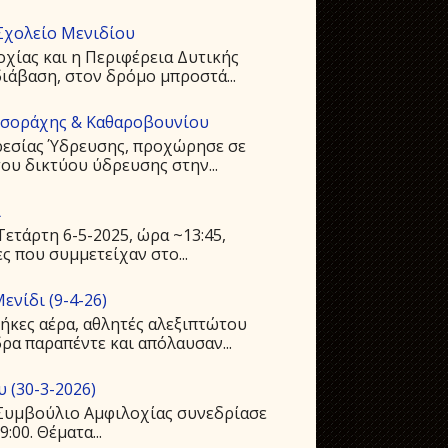
Σχολείο Μενιδίου
οχίας και η Περιφέρεια Δυτικής
ιάβαση, στον δρόμο μπροστά...
υσοράχης & Καθαροβουνίου
ρεσίας Ύδρευσης, προχώρησε σε
ου δικτύου ύδρευσης στην...
ι
ετάρτη 6-5-2025, ώρα ~13:45,
ς που συμμετείχαν στο...
ενίδι (9-4-26)
ήκες αέρα, αθλητές αλεξιπτώτου
ρα παραπέντε και απόλαυσαν...
 (30-3-2026)
ό Συμβούλιο Αμφιλοχίας συνεδρίασε
:00. Θέματα...