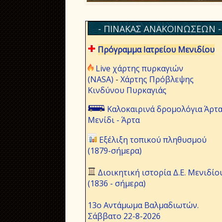
- ΠΙΝΑΚΑΣ ΑΝΑΚΟΙΝΩΣΕΩΝ -
Πρόγραμμα Ιατρείου Μενιδίου
Live χάρτης πυρκαγιών
(NASA)
-
Χάρτης Πρόβλεψης
Κινδύνου Πυρκαγιάς
Καλοκαιρινά δρομολόγια Άρτα
Μενίδι - Άρτα
Εξέλιξη τοπικού πληθυσμού
(1879-σήμερα)
Διοικητική ιστορία Δ.Ε. Μενιδίο
(1836 - σήμερα)
13ο Αντάμωμα Βαλμαδιωτών.
Σάββατο 22-8-2026