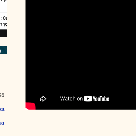
m
26
αι
μα