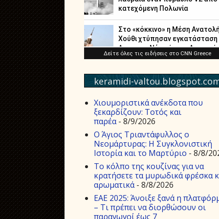
keramidi-valtou.blogspot.co
Χιουμοριστικά ανέκδοτα που
ξεκαρδίζουν: Τοτός και
παρέα
- 8/9/2026
Ο Άγιος Τριαντάφυλλος ο
Νεομάρτυρας: Η Συγκλονιστική
Ιστορία και το Μαρτύριο
- 8/8/20
Το κόλπο της κουζίνας για να
κρατήσετε τα μυρωδικά φρέσκα κ
αρωματικά
- 8/8/2026
ΕΑΕ 2025: Άνοιξε ξανά η πλατφόρ
– Τι πρέπει να διορθώσουν οι
παραγωγοί έως 7