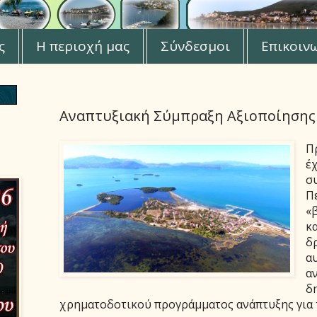
ς
Η περιοχή μας
Σύνδεσμοι
Επικοιν
Αναπτυξιακή Σύμπραξη Αξιοποίησης
Π
έ
σ
Π
«
κ
δ
α
α
δ
χρηματοδοτικού προγράμματος ανάπτυξης για 