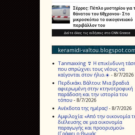
keramidi-valtou.blogspot.co
Tanmaxxing 👙 Η επικίνδυνη τάσ
που σπρώχνει τους νέους να
καίγονται στον ήλιο.☀️
- 8/7/2026
Περδικάκι Βάλτου: Μια βραδιά
αφιερωμένη στην κτηνοτροφική
παράδοση και την ιστορία του
τόπου
- 8/7/2026
Aνέκδοτα της ημέρας!
- 8/7/2026
Αμφιλοχία: «Από την οικονομία τ
διέλευσης σε μια οικονομία
παραγωγής και προορισμού»
(Γράφει ο Θωμάς