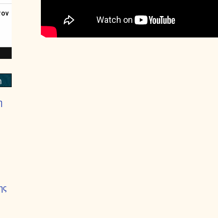
m
η
ης