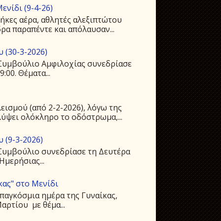
ενίδι (9-4-26)
ήκες αέρα, αθλητές αλεξιπτώτου
ρα παραπέντε και απόλαυσαν...
 (30-3-2026)
ό Συμβούλιο Αμφιλοχίας συνεδρίασε
:00. Θέματα...
ισμού (από 2-2-2026), λόγω της
ύψει ολόκληρο το οδόστρωμα,...
 (9-3-2026)
 Συμβούλιο συνεδρίασε τη Δευτέρα
Ημερήσιας...
κας" στο Μενίδι
παγκόσμια ημέρα της Γυναίκας,
ρτίου με θέμα...