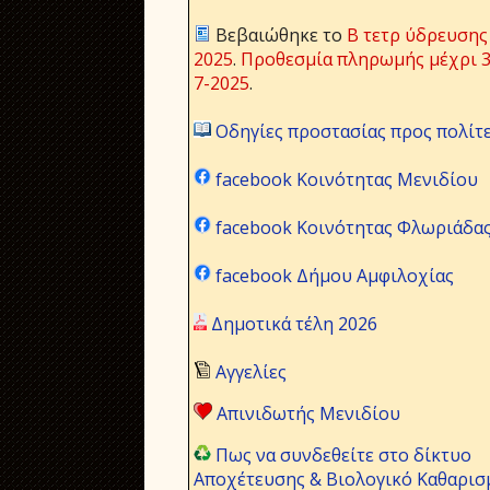
Βεβαιώθηκε το
Β τετρ ύδρευσης
2025
.
Προθεσμία πληρωμής μέχρι 3
7-2025
.
Οδηγίες προστασίας προς πολίτ
facebook Κοινότητας Μενιδίου
facebook Κοινότητας Φλωριάδα
facebook Δήμου Αμφιλοχίας
Δημοτικά τέλη 2026
Αγγελίες
Απινιδωτής Μενιδίου
Πως να συνδεθείτε στο δίκτυο
Αποχέτευσης & Βιολογικό Καθαρισ