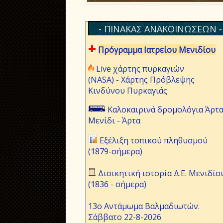
- ΠΙΝΑΚΑΣ ΑΝΑΚΟΙΝΩΣΕΩΝ -
Πρόγραμμα Ιατρείου Μενιδίου
Live χάρτης πυρκαγιών
(NASA)
-
Χάρτης Πρόβλεψης
Κινδύνου Πυρκαγιάς
Καλοκαιρινά δρομολόγια Άρτα
Μενίδι - Άρτα
Εξέλιξη τοπικού πληθυσμού
(1879-σήμερα)
Διοικητική ιστορία Δ.Ε. Μενιδίο
(1836 - σήμερα)
13ο Αντάμωμα Βαλμαδιωτών.
Σάββατο 22-8-2026