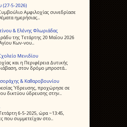
 (27-5-2026)
ό Συμβούλιο Αμφιλοχίας συνεδρίασε
Θέματα ημερήσιας...
ντίνου & Ελένης Φλωριάδας
ράδυ της Τετάρτης 20 Μαΐου 2026
Αγίου Kων-νου...
Σχολείο Μενιδίου
οχίας και η Περιφέρεια Δυτικής
ιάβαση, στον δρόμο μπροστά...
υσοράχης & Καθαροβουνίου
ρεσίας Ύδρευσης, προχώρησε σε
ου δικτύου ύδρευσης στην...
ι
ετάρτη 6-5-2025, ώρα ~13:45,
ς που συμμετείχαν στο...