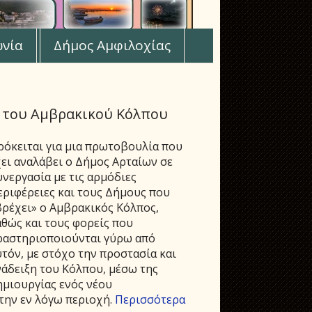
ωνία
Δήμος Αμφιλοχίας
 του Αμβρακικού Κόλπου
ρόκειται για μια πρωτοβουλία που
χει αναλάβει ο Δήμος Αρταίων σε
υνεργασία με τις αρμόδιες
εριφέρειες και τους Δήμους που
βρέχει» ο Αμβρακικός Κόλπος,
αθώς και τους φορείς που
ραστηριοποιούνται γύρω από
υτόν, με στόχο την προστασία και
νάδειξη του Κόλπου, μέσω της
ημιουργίας ενός νέου
την εν λόγω περιοχή.
Περισσότερα