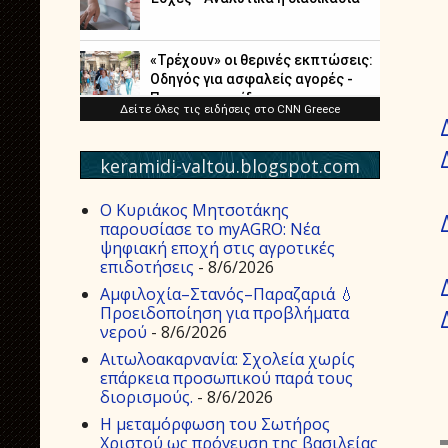
keramidi-valtou.blogspot.com
Ο Κυριάκος Μητσοτάκης
παρουσίασε το myAGRO: Νέα
ψηφιακή εποχή στις αγροτικές
επιδοτήσεις
- 8/6/2026
Αμφιλοχία–Στανός–Παραζαριά 💧
Προειδοποίηση για προβλήματα
νερού
- 8/6/2026
Αιτωλοακαρνανία: Σχολεία χωρίς
επάρκεια προσωπικού παρά τους
διορισμούς.
- 8/6/2026
Η μεταμόρφωση του Σωτήρος
Χριστού ως πρόγευση της βασιλείας